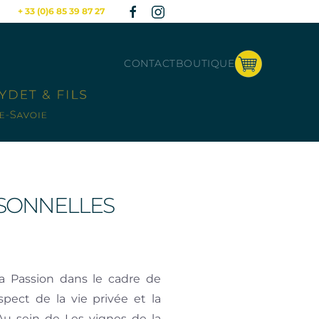
+ 33 (0)6 85 39 87 27
CONTACT
BOUTIQUE
RSONNELLES
a Passion dans le cadre de
spect de la vie privée et la
Au sein de Les vignes de la