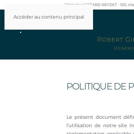
Emmanuel GIRARD-REYDET - 100, chem
Accéder au contenu principal
ACCUEIL
NOS VINS
LE DOMAINE
POLITIQUE DE
Le présent document défin
l’utilisation de notre site
réglementation applicable 