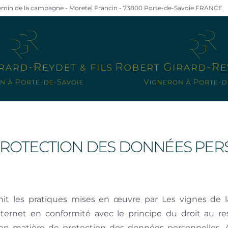
in de la campagne - Moretel Francin - 73800 Porte-de-Savoie FRANCE
 PROTECTION DES DONNÉES PE
it les pratiques mises en œuvre par Les vignes de l
 Internet en conformité avec le principe du droit au re
en matière de protection des données personnelles. 